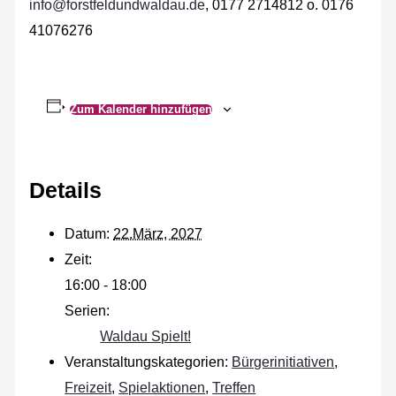
info@forstfeldundwaldau.de
, 0177 2714812 o. 0176
41076276
Zum Kalender hinzufügen
Details
Datum:
22.März, 2027
Zeit:
16:00 - 18:00
Serien:
Waldau Spielt!
Veranstaltungskategorien:
Bürgerinitiativen
,
Freizeit
,
Spielaktionen
,
Treffen