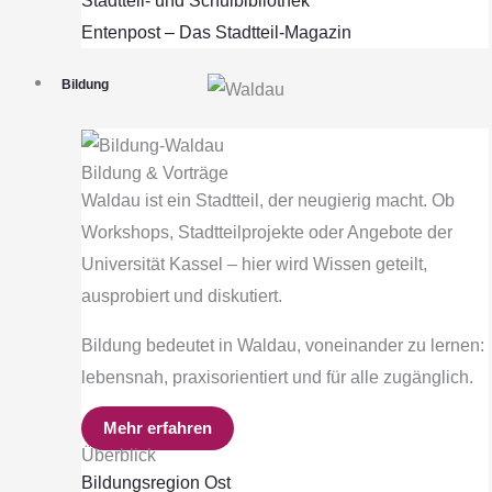
Stadtteil- und Schulbibliothek
Entenpost – Das Stadtteil-Magazin
Bildung
Bildung & Vorträge
Waldau ist ein Stadtteil, der neugierig macht. Ob
Menü
Workshops, Stadtteilprojekte oder Angebote der
Universität Kassel – hier wird Wissen geteilt,
ausprobiert und diskutiert.
Unser Waldau
Engagement
Bildung bedeutet in Waldau, voneinander zu lernen:
Kultur
lebensnah, praxisorientiert und für alle zugänglich.
Bildung
Sport & Bewegung
Mehr erfahren
Überblick
Nachhaltigkeit
Bildungsregion Ost