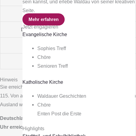
sein kannst, und erlebe Waldau von seiner kreativen
Seite.
Mittwoch
8 bis 18 Uhr
Mehr erfahren
Jetzt engagieren
Donnerstag
8 bis 18 Uhr
Evangelische Kirche
Freitag
8 bis 18 Uhr
Sophies Treff
Chöre
Samstag
9 bis 13 Uhr
Senioren Treff
Hinweis
Katholische Kirche
Sie erreichen uns aus Nordhessen ohne Vorwahl unter der
115. Von außerhalb erreichen Sie uns unter 0561 115, aus dem
Waldauer Geschichten
Ausland wählen Sie (+49)561 115.
Chöre
Enten Post die Erste
Deutschlandweit ist die 115 montags bis freitags von 8 -18
Uhr erreichbar.
Highlights