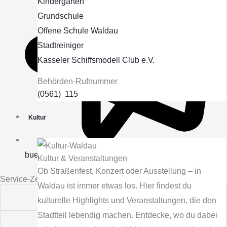
Kindergärten
Grundschule
Offene Schule Waldau
Stadtreiniger
Kasseler Schiffsmodell Club e.V.
Behörden-Rufnummer
(0561) 115
Kultur
buergerhaeuser@kassel.de
Kultur & Veranstaltungen
Ob Straßenfest, Konzert oder Ausstellung – in
Service-Zeiten
Waldau ist immer etwas los. Hier findest du
Montag
8 bis 18 Uhr
kulturelle Highlights und Veranstaltungen, die den
Stadtteil lebendig machen. Entdecke, wo du dabei
Dienstag
8 bis 18 Uhr