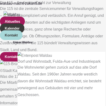
Die 115 – Ihr direkter Draht zur Verwaltung
Zum
Main
waldau-macht-zukunft.de
Die 115 ist die zentrale Servicenummer für Verwaltungsfragen
Inhalt
Menu
– schnell, unkompliziert und verlässlich. Ein Anruf genügt, und
springen
Aktuelles
Sie erhalten Antworten auf die wichtigsten Anliegen rund um
Kalender
städtische Services, ganz ohne lange Recherche oder
Kontakt
Behördengänge. Ob Öffnungszeiten, Formulare, Anträge oder
Unser Waldau
Zuständigkeiten – die 115 bündelt Verwaltungswissen aus
Stadt, Land und Bund.
Kontakt
Dorf und Wohnstadt, Fulda‐Aue und Industriepark
Die Wohnviertel gehen zurück auf das alte Dorf
©Stadt Kassel; Foto: Marcel Momberg
Waldau. Seit den 1960er Jahren wurde westlich
Was die 115 für Sie leisten kann
davon die Wohnstadt Waldau errichtet, sie besteht
Die Mitarbeitenden im Servicecenter greifen auf eine
vorwiegend aus Gebäuden mit vier und mehr
gemeinsame bundesweite Wissensdatenbank zu. Dadurch
Geschossen.
erhalten Sie verständliche, aktuelle und verlässliche
Informationen – unabhängig davon, welche Behörde zuständig