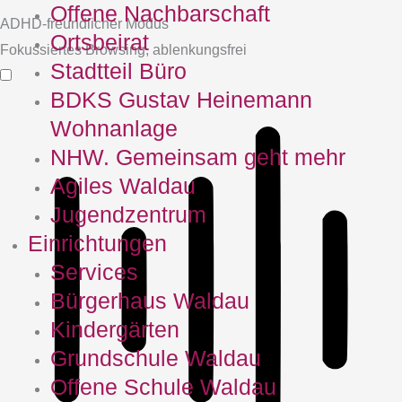
Offene Nachbarschaft
ADHD-freundlicher Modus
Ortsbeirat
Fokussiertes Browsing, ablenkungsfrei
Stadtteil Büro
BDKS Gustav Heinemann
Wohnanlage
NHW. Gemeinsam geht mehr
Agiles Waldau
Jugendzentrum
Einrichtungen
Services
Bürgerhaus Waldau
Kindergärten
Grundschule Waldau
Offene Schule Waldau