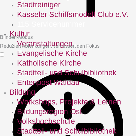
Stadtreiniger
Kasseler Schiffsmodell Club e.V.
115 Servicenummer
Kultur
Blinden-Modus
Veranstaltungen
Reduziert Ablenkungen, verbessert den Fokus
Evangelische Kirche
Katholische Kirche
Stadtteil- und Schulbibliothek
Entenpost Waldau
Bildung
Workshops, Projekte & Lernen
Bildungsregion Ost
Volkshochschule
Stadtteil- und Schulbibliothek