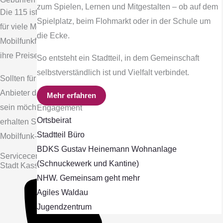
zum Spielen, Lernen und Mitgestalten – ob auf dem
Die 115 ist in der Regel zum üblichen Festnetztarif erreichbar –
Spielplatz, beim Flohmarkt oder in der Schule um
für viele Menschen damit kostenfrei, wenn eine Telefon- oder
die Ecke.
Mobilfunkflatrate besteht. Die meisten Mobilfunkanbieter haben
ihre Preise inzwischen an die Festnetztarife angeglichen.
So entsteht ein Stadtteil, in dem Gemeinschaft
selbstverständlich ist und Vielfalt verbindet.
Sollten für Ihren Tarif besondere Bedingungen gelten, muss Ihr
Anbieter diese transparent veröffentlichen. Wenn Sie sicher
Mehr erfahren
sein möchten, welche Kosten bei Ihrem Anruf entstehen,
Engagement
Ortsbeirat
erhalten Sie eine verbindliche Auskunft direkt bei Ihrem
Stadtteil Büro
Mobilfunk- oder Festnetzanbieter.
BDKS Gustav Heinemann Wohnanlage
Servicecenter
(Schnuckewerk und Kantine)
Stadt Kassel
NHW. Gemeinsam geht mehr
Agiles Waldau
Jugendzentrum