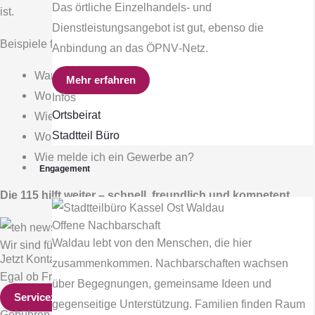
Das örtliche Einzelhandels‐ und
ist.
Dienstleistungsangebot ist gut, ebenso die
Beispiele für häufige Fragen:
Anbindung an das ÖPNV‐Netz.
Wann hat die Zulassungsstelle geöffnet?
Mehr erfahren
Wo beantrage ich meinen Personalausweis?
Infos
Ortsbeirat
Wie funktioniert ein BAföG-Antrag?
Stadtteil Büro
Wo erhalte ich eine Melderegisterauskunft?
Wie melde ich ein Gewerbe an?
Engagement
Die 115 hilft weiter – schnell, freundlich und kompetent.
Offene Nachbarschaft
Waldau lebt von den Menschen, die hier
Wir sind für Ihr Anliegen da
Jetzt Kontakt aufnehmen
zusammenkommen. Nachbarschaften wachsen
Egal ob Frage, Hinweis oder Idee – wir unterstützen Sie gern.
über Begegnungen, gemeinsame Ideen und
Servicezeiten
gegenseitige Unterstützung. Familien finden Raum
Gebühren