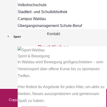
Volkshochschule
Initiative
Stadtteil- und Schulbibliothek
Campus Waldau
Aktuelles
Übergangsmanagement Schule‐Beruf
Bring dich ein!
Kontakt
Sport
Rechtliches
Sport & Bewegung
Impressum
In Waldau wird Bewegung großgeschrieben – vom
Datenschutzerklärung
Vereinssport über offene Kurse bis zu spontanen
AGB
Treffen.
Hier findest du Angebote für jedes Alter, um aktiv zu
bleiben, Neues auszuprobieren und gemeinsam
Copyright © 2026 waldau-macht-zukunft.de. Made with ♡
Spaß zu haben.
by
Polargrün