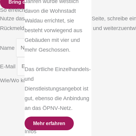
Jahren wurde westlich
Bring dich ein!
So erreichst du uns
davon die Wohnstadt
Nutze das Kontaktformular auf dieser Seite, schreibe ei
Waldau errichtet, sie
Rückmeldung hilft, Waldau zu stärken und weiterzuentwi
besteht vorwiegend aus
Gebäuden mit vier und
Name
mehr Geschossen.
E-Mail
Das örtliche Einzelhandels‐
und
Wie/Wo können wir dir weiterhelfen?
Dienstleistungsangebot ist
gut, ebenso die Anbindung
an das ÖPNV‐Netz.
Mehr erfahren
Infos