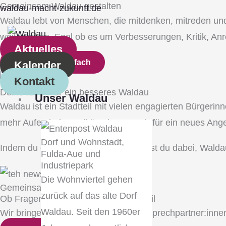
Gemeinsam Waldau gestalten
Zum
Main
waldau-macht-zukunft.de
Waldau lebt von Menschen, die mitdenken, mitreden und 
Inhalt
Menu
weitergeben. Egal ob es um Verbesserungen, Kritik, Anr
springen
Aktuelles
Schreib uns einfach
Kalender
Kontakt
Deine Ideen für ein besseres Waldau
Unser Waldau
Waldau ist ein Stadtteil mit vielen engagierten Bürgeri
mehr Aufenthaltsqualität, ein Wunsch für ein neues Ang
Dorf und Wohnstadt,
Indem du deine Perspektive teilst, hilfst du dabei, Wald
Fulda‐Aue und
Industriepark
Die Wohnviertel gehen
Gemeinsam Waldau gestalten
zurück auf das alte Dorf
Ob Fragen oder Ideen für den Stadtteil
Waldau. Seit den 1960er
Wir bringen dich mit den richtigen Ansprechpartner:inne