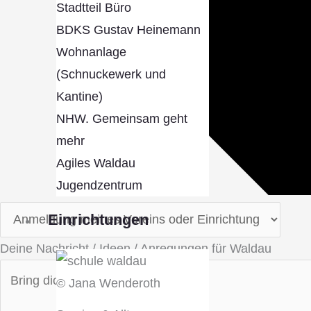
Stadtteil Büro
BDKS Gustav Heinemann
Wohnanlage
(Schnuckewerk und
Kantine)
NHW. Gemeinsam geht
mehr
Agiles Waldau
Jugendzentrum
Einrichtungen
Deine Nachricht / Ideen / Anregungen für Waldau
© Jana Wenderoth