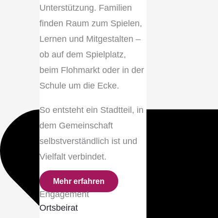
Unterstützung. Familien
finden Raum zum Spielen,
Lernen und Mitgestalten –
ob auf dem Spielplatz,
beim Flohmarkt oder in der
Schule um die Ecke.
So entsteht ein Stadtteil, in
dem Gemeinschaft
selbstverständlich ist und
Vielfalt verbindet.
Mehr erfahren
Engagement
Ortsbeirat