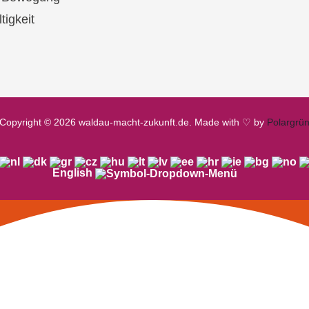
tigkeit
Copyright © 2026 waldau-macht-zukunft.de. Made with ♡ by
Polargrü
English