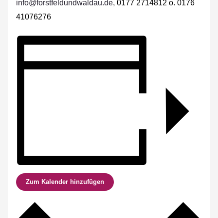
info@forstfeldundwaldau.de
, 0177 2714812 o. 0176
41076276
Zum Kalender hinzufügen