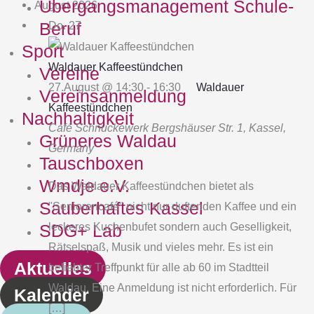
Übergangsmanagement Schule‐
August 2026
Beruf
Do.
27
Sport
Waldauer Kaffeestündchen
Vereine
27.August @ 14:30
-
16:30
Waldauer
Vereinsanmeldung
Kaffeestündchen
Nachhaltigkeit
Café Schnuckewerk
Bergshäuser Str. 1, Kassel,
Grüneres Waldau
Germany
Tauschboxen
Wmdje e.V.
Das Waldauer Kaffeestündchen bietet als
Sauberhaftes Kassel
"Seniorencafé" nicht nur duftenden Kaffee und ein
leckeres Kuchenbufet sondern auch Geselligkeit,
SDG+ Lab
Rätselspaß, Musik und vieles mehr. Es ist ein
Aktuelles
beliebter Treffpunkt für alle ab 60 im Stadtteil
Waldau. Eine Anmeldung ist nicht erforderlich. Für
Kalender
[…]