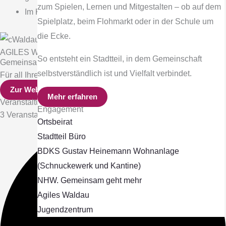
zum Spielen, Lernen und Mitgestalten – ob auf dem
Im Kalender finden Sie alle Termine.
Spielplatz, beim Flohmarkt oder in der Schule um
die Ecke.
AGILES Waldau
So entsteht ein Stadtteil, in dem Gemeinschaft
Gemeinsam älter werden in Waldau
selbstverständlich ist und Vielfalt verbindet.
Für all Ihre Ideen und Fragen rund ums Älterwerden in Waldau.
Zur Webseite
Mehr erfahren
Veranstaltungen - Gemeinschaft in Waldau erleben
Engagement
3 Veranstaltungen gefunden.
Ortsbeirat
Stadtteil Büro
BDKS Gustav Heinemann Wohnanlage
(Schnuckewerk und Kantine)
NHW. Gemeinsam geht mehr
Agiles Waldau
Jugendzentrum