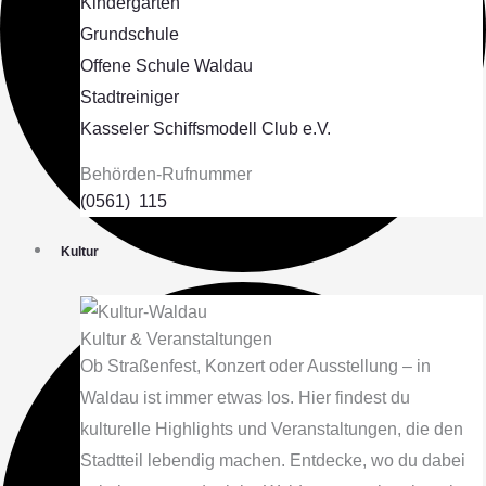
Kindergärten
Grundschule
Offene Schule Waldau
Stadtreiniger
Kasseler Schiffsmodell Club e.V.
Behörden-Rufnummer
(0561) 115
Kultur
Kultur & Veranstaltungen
Ob Straßenfest, Konzert oder Ausstellung – in
Waldau ist immer etwas los. Hier findest du
kulturelle Highlights und Veranstaltungen, die den
Stadtteil lebendig machen. Entdecke, wo du dabei