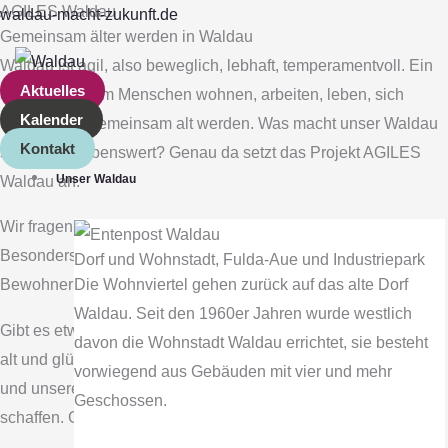
AGILES Waldau
Zum
Main
Veranstaltungen
waldau-macht-zukunft.de
Gemeinsam älter werden in Waldau
Inhalt
Menu
Waldau ist agil, also beweglich, lebhaft, temperamentvoll. Ein
springen
Aktuelles
Stadtteil, in dem Menschen wohnen, arbeiten, leben, sich
Kalender
engagieren, gemeinsam alt werden. Was macht unser Waldau
Kontakt
schön und lebenswert? Genau da setzt das Projekt AGILES
Unser Waldau
Waldau an.
Wir fragen Sie, die Waldauer, was Ihren Stadtteil ausmacht.
Besonders haben wir dabei die älteren Bewohnerinnen und
Dorf und Wohnstadt, Fulda‐Aue und Industriepark
Die Wohnviertel gehen zurück auf das alte Dorf
Bewohner im Blick.
Waldau. Seit den 1960er Jahren wurde westlich
Gibt es etwas, was getan werden muss? Wie möchten wir hier
davon die Wohnstadt Waldau errichtet, sie besteht
alt und glücklich sein? Zuallererst geht es um uns Menschen
vorwiegend aus Gebäuden mit vier und mehr
und unsere Begegnungen. Wir wollen gemeinsam Neues
Geschossen.
schaffen. Gemeinschaft entdecken. Orte beleben.