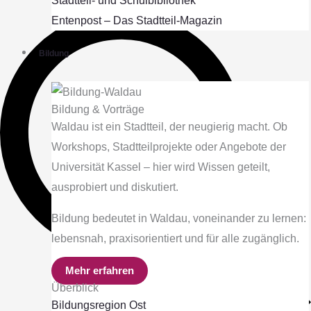
Stadtteil- und Schulbibliothek
Entenpost – Das Stadtteil-Magazin
Bildung
Bildung & Vorträge
Waldau ist ein Stadtteil, der neugierig macht. Ob
Workshops, Stadtteilprojekte oder Angebote der
Universität Kassel – hier wird Wissen geteilt,
ausprobiert und diskutiert.
Bildung bedeutet in Waldau, voneinander zu lernen:
lebensnah, praxisorientiert und für alle zugänglich.
Mehr erfahren
Überblick
Bildungsregion Ost