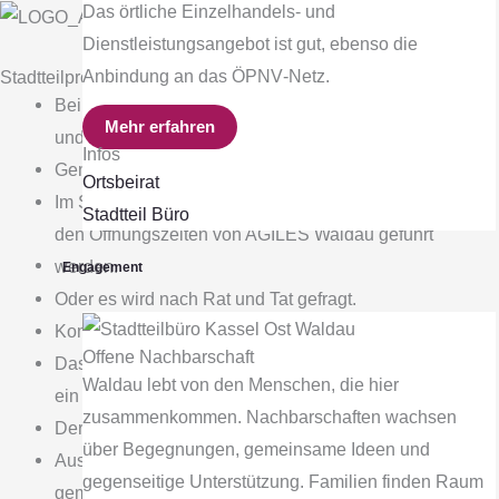
Das örtliche Einzelhandels‐ und
Dienstleistungsangebot ist gut, ebenso die
Anbindung an das ÖPNV‐Netz.
Stadtteilprojekt
Bei AGILES Waldau stehen die Waldauer Seniorinnen
Mehr erfahren
und Senioren im Mittelpunkt.
Infos
Gemeinsame Aktivitäten steigern die Lebensqualität.
Ortsbeirat
Im Stadtteilbüro kann einfach ein nettes Gespräch zu
Stadtteil Büro
den Öffnungszeiten von AGILES Waldau geführt
werden.
Engagement
Oder es wird nach Rat und Tat gefragt.
Kommen Sie gern vorbei.
Offene Nachbarschaft
Das Waldauer Kaffeestündchen bietet einmal im Monat
Waldau lebt von den Menschen, die hier
ein schönes Zusammensein.
zusammenkommen. Nachbarschaften wachsen
Der Waffelnachmittag ist ebenfalls sehr beliebt.
über Begegnungen, gemeinsame Ideen und
Ausflüge und Museumsbesuche unternehmen wir gern
gegenseitige Unterstützung. Familien finden Raum
gemeinsam.