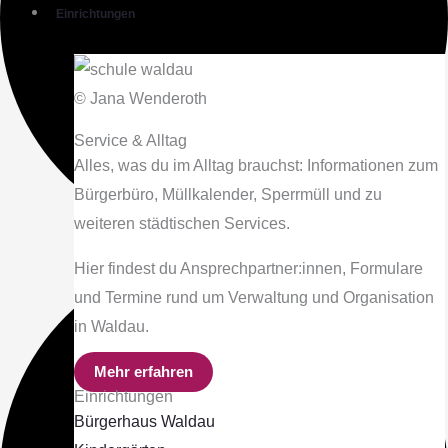
Einrichtungen
© Jana Wenderoth
Service & Alltag
Alles, was du im Alltag brauchst: Informationen zum
Bürgerbüro, Müllkalender, Sperrmüll und zu
weiteren städtischen Services.
Hier findest du Ansprechpartner:innen, Formulare
und Termine rund um Verwaltung und Organisation
in Waldau.
Mehr erfahren
Einrichtungen
Bürgerhaus Waldau