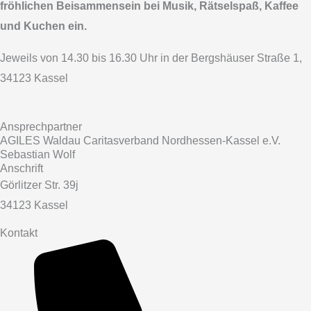
fröhlichen Beisammensein bei Musik, Rätselspaß, Kaffee
und Kuchen ein.
Jeweils von 14.30 bis 16.30 Uhr in der Bergshäuser Straße 1,
34123 Kassel
Ansprechpartner
AGILES Waldau Caritasverband Nordhessen-Kassel e.V.
Sebastian Wolf
Anschrift
Görlitzer Str. 39j
34123 Kassel
Kontakt