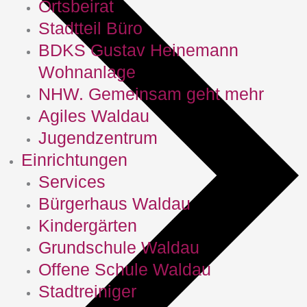
Ortsbeirat
Stadtteil Büro
BDKS Gustav Heinemann
Wohnanlage
NHW. Gemeinsam geht mehr
Agiles Waldau
Jugendzentrum
Einrichtungen
Services
Bürgerhaus Waldau
Kindergärten
Grundschule Waldau
Offene Schule Waldau
Stadtreiniger