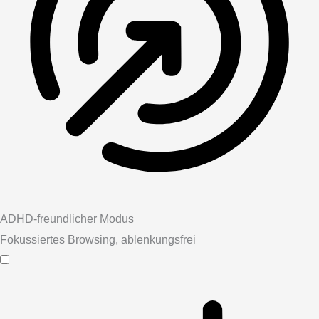
ADHD-freundlicher Modus
Fokussiertes Browsing, ablenkungsfrei