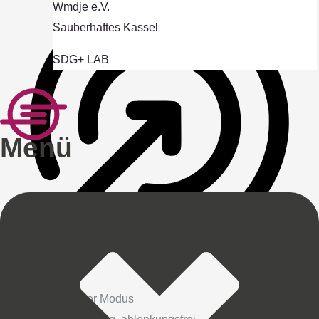
Wmdje e.V.
Sauberhaftes Kassel
SDG+ LAB
Menü
ADHD-freundlicher Modus
Fokussiertes Browsing, ablenkungsfrei