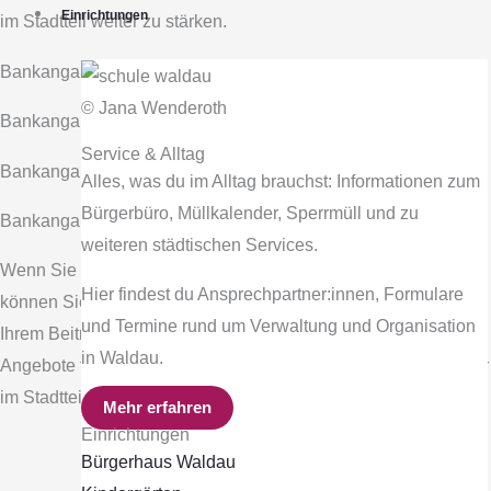
Einrichtungen
im Stadtteil weiter zu stärken.
Bankangaben
© Jana Wenderoth
Bankangaben
Service & Alltag
Bankangaben
Alles, was du im Alltag brauchst: Informationen zum
Bürgerbüro, Müllkalender, Sperrmüll und zu
Bankangaben
weiteren städtischen Services.
Wenn Sie die Arbeit im Stadtteil Waldau unterstützen möchten,
Hier findest du Ansprechpartner:innen, Formulare
können Sie Ihre Spende ganz unkompliziert überweisen. Mit
und Termine rund um Verwaltung und Organisation
Ihrem Beitrag helfen Sie dabei, Projekte, Veranstaltungen und
in Waldau.
Angebote für alle Generationen zu fördern und das Miteinander
im Stadtteil weiter zu stärken.
Mehr erfahren
Einrichtungen
Bürgerhaus Waldau