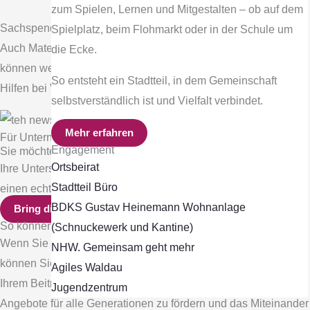
zum Spielen, Lernen und Mitgestalten – ob auf dem
Sachspenden & Dienstleistungen
Spielplatz, beim Flohmarkt oder in der Schule um
Auch Material, Ausrüstung oder fachliche Unterstützung
die Ecke.
können wertvoll sein – vom Druck über Technik bis zu kleinen
So entsteht ein Stadtteil, in dem Gemeinschaft
Hilfen bei Veranstaltungen.
selbstverständlich ist und Vielfalt verbindet.
Mehr erfahren
Für Unternehmen, die mehr bewirken möchten
Engagement
Sie möchten Waldau unterstützen?
Ortsbeirat
Ihre Unterstützung – ob einmalig oder regelmäßig – macht
Stadtteil Büro
einen echten Unterschied.
BDKS Gustav Heinemann Wohnanlage
Bring dich ein!
So können Sie spenden
(Schnuckewerk und Kantine)
Wenn Sie die Arbeit im Stadtteil Waldau unterstützen möchten,
NHW. Gemeinsam geht mehr
können Sie Ihre Spende ganz unkompliziert überweisen. Mit
Agiles Waldau
Ihrem Beitrag helfen Sie dabei, Projekte, Veranstaltungen und
Jugendzentrum
Angebote für alle Generationen zu fördern und das Miteinander