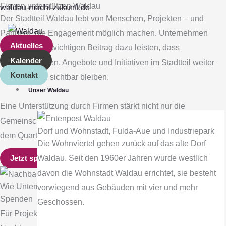
Firmen unterstützen Waldau
Zum
Main
waldau-macht-zukunft.de
Der Stadtteil Waldau lebt von Menschen, Projekten – und
Inhalt
Menu
Partnern, die Engagement möglich machen. Unternehmen
springen
Aktuelles
können einen wichtigen Beitrag dazu leisten, dass
Kalender
Veranstaltungen, Angebote und Initiativen im Stadtteil weiter
Kontakt
wachsen und sichtbar bleiben.
Unser Waldau
Eine Unterstützung durch Firmen stärkt nicht nur die
Gemeinschaft vor Ort, sondern zeigt auch Verbundenheit mit
Dorf und Wohnstadt, Fulda‐Aue und Industriepark
dem Quartier.
Die Wohnviertel gehen zurück auf das alte Dorf
Waldau. Seit den 1960er Jahren wurde westlich
Jetzt spenden!
davon die Wohnstadt Waldau errichtet, sie besteht
Wie Unternehmen unterstützen können
vorwiegend aus Gebäuden mit vier und mehr
Spenden
Geschossen.
Für Projekte im Bereich Kultur, Kinder & Jugendliche,