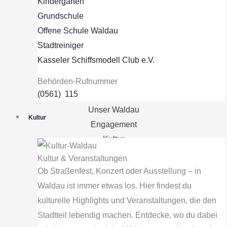
Kindergärten
Grundschule
Offene Schule Waldau
Stadtreiniger
Kasseler Schiffsmodell Club e.V.
Menü
Behörden-Rufnummer
(0561) 115
Unser Waldau
Kultur
Engagement
Kultur
Bildung
Kultur & Veranstaltungen
Sport & Bewegung
Ob Straßenfest, Konzert oder Ausstellung – in
Nachhaltigkeit
Waldau ist immer etwas los. Hier findest du
kulturelle Highlights und Veranstaltungen, die den
Initiative
Stadtteil lebendig machen. Entdecke, wo du dabei