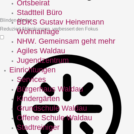
Ortsbeirat
Stadtteil Büro
Blinden-Modus
BDKS Gustav Heinemann
Reduziert Ablenkungen, verbessert den Fokus
Wohnanlage
NHW. Gemeinsam geht mehr
Agiles Waldau
Jugendzentrum
Einrichtungen
Services
Bürgerhaus Waldau
Kindergärten
Grundschule Waldau
Offene Schule Waldau
Stadtreiniger