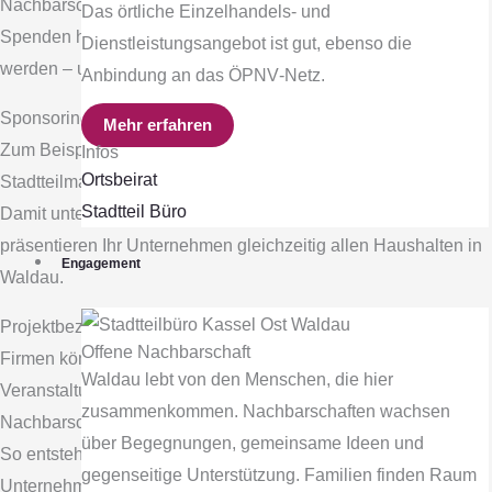
Nachbarschaft, Umwelt und vieles mehr.
Das örtliche Einzelhandels‐ und
Spenden helfen dort, wo sie am dringendsten gebraucht
Dienstleistungsangebot ist gut, ebenso die
werden – unkompliziert und direkt.
Anbindung an das ÖPNV‐Netz.
Sponsoring & Anzeigen
Mehr erfahren
Zum Beispiel Anzeigen in der Entenpost, dem offiziellen
Infos
Ortsbeirat
Stadtteilmagazin.
Stadtteil Büro
Damit unterstützen Sie die Herausgabe des Magazins und
präsentieren Ihr Unternehmen gleichzeitig allen Haushalten in
Engagement
Waldau.
Projektbezogene Unterstützung
Offene Nachbarschaft
Firmen können gezielt einzelne Projekte fördern – etwa
Waldau lebt von den Menschen, die hier
Veranstaltungen, Workshops, Umweltaktionen oder
zusammenkommen. Nachbarschaften wachsen
Nachbarschaftsformate.
über Begegnungen, gemeinsame Ideen und
So entsteht eine Partnerschaft, die genau zu Ihrem
gegenseitige Unterstützung. Familien finden Raum
Unternehmensprofil passt.