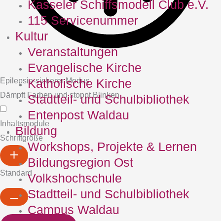
Kasseler Schiffsmodell Club e.V.
115 Servicenummer
Kultur
Veranstaltungen
Evangelische Kirche
Epilepsie-sicherer Modus
Katholische Kirche
Dämpft Farben und stoppt Blinken
Stadtteil- und Schulbibliothek
Entenpost Waldau
Inhaltsmodule
Bildung
Schriftgröße
Workshops, Projekte & Lernen
Bildungsregion Ost
Standard
Volkshochschule
Stadtteil- und Schulbibliothek
Campus Waldau