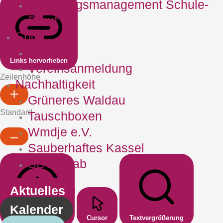
Übergangsmanagement Schule‐
Beruf
Sport
Vereine
Links hervorheben
Vereinsanmeldung
Zeilenhöhe
Nachhaltigkeit
Grüneres Waldau
Standard
Tauschboxen
Wmdje e.V.
Sauberhaftes Kassel
SDG+ Lab
Aktuelles
Kalender
Lesbare Schriftart
Cursor
Textvergrößerung