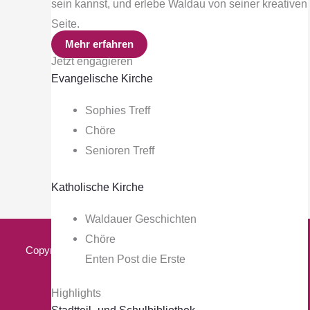
sein kannst, und erlebe Waldau von seiner kreativen
Aktuelles
Seite.
Bring dich ein!
Mehr erfahren
Kontakt
Jetzt engagieren
Evangelische Kirche
Rechtliches
Sophies Treff
Chöre
Impressum
Senioren Treff
Datenschutzerklärung
AGB
Katholische Kirche
Waldauer Geschichten
Chöre
Copyright © 2026 waldau-macht-zukunft.de. Made with ♡
Enten Post die Erste
by
Polargrün
Highlights