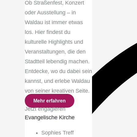
Ob Straßenfest, Konzert
oder Ausstellung – in
Waldau ist immer etwas
los. Hier findest du
kulturelle Highlights und
Veranstaltungen, die den
Stadtteil lebendig machen.
Entdecke, wo du dabei sein
kannst, und erlebe Waldau
von seiner kreativen Seite.
Mehr erfahren
Jetzt engagieren
Evangelische Kirche
Sophies Treff