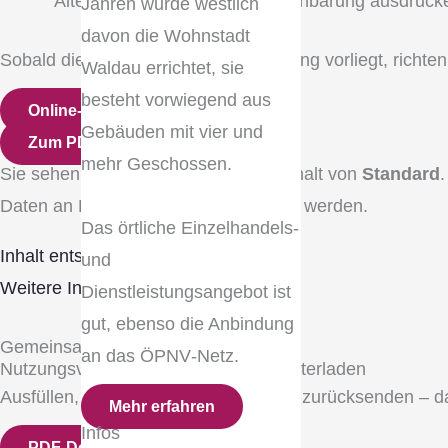
Alternativ können Sie die Vereinbarung ausdruck
Jahren wurde westlich
davon die Wohnstadt
Sobald die unterzeichnete Vereinbarung vorliegt, richten 
Waldau errichtet, sie
besteht vorwiegend aus
Online-Formular
Gebäuden mit vier und
Zum PDF-Download
mehr Geschossen.
Sie sehen gerade einen Platzhalterinhalt von
Standard
.
Daten an Drittanbieter weitergegeben werden.
Das örtliche Einzelhandels‐
Inhalt entsperren
und
Weitere Informationen
Dienstleistungsangebot ist
gut, ebenso die Anbindung
Gemeinsam für Waldau
an das ÖPNV‐Netz.
Nutzungsvereinbarung als PDF herunterladen
Ausfüllen, unterschreiben und an uns zurücksenden – dana
Mehr erfahren
Infos
PDF-Download