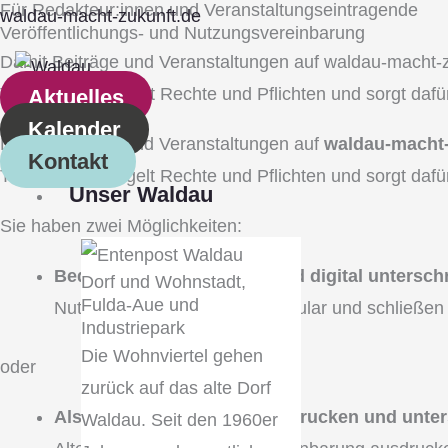
Für Redakteur:innen und Veranstaltungseintragende
Zum
Main
waldau-macht-zukunft.de
Veröffentlichungs- und Nutzungsvereinbarung
Inhalt
Menu
Damit Beiträge und Veranstaltungen auf waldau-macht-zuk
springen
Transparenz, regelt Rechte und Pflichten und sorgt dafür
Aktuelles
Kalender
Damit Beiträge und Veranstaltungen auf
waldau-macht-
Kontakt
Transparenz, regelt Rechte und Pflichten und sorgt dafür
Unser Waldau
Sie haben zwei Möglichkeiten:
Bequem online ausfüllen und digital untersch
Dorf und Wohnstadt,
Fulda‐Aue und
Nutzen Sie unser Online-Formular und schließen S
Industriepark
Die Wohnviertel gehen
oder
zurück auf das alte Dorf
Als PDF herunterladen, ausdrucken und unter
Waldau. Seit den 1960er