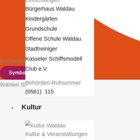
Bürgerhaus Waldau
Kindergärten
Grundschule
Offene Schule Waldau
Stadtreiniger
Kasseler Schiffsmodell
Barrierefreiheits-Anpassungen
Club e.V.
Symbolleiste ausblenden
Behörden-Rufnummer
Wählen Sie Ihr Barrierefreiheitsprofil
(0561) 115
Kultur
Kultur & Veranstaltungen