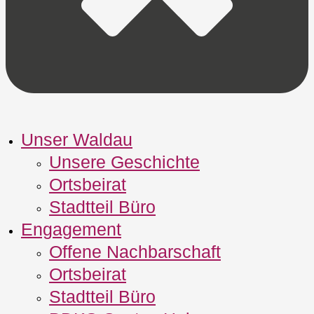
Unser Waldau
Unsere Geschichte
Ortsbeirat
Stadtteil Büro
Engagement
Offene Nachbarschaft
Ortsbeirat
Stadtteil Büro