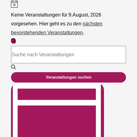
Hinweis
Keine Veranstaltungen für 9.August, 2026
vorgesehen. Hier geht es zu den
nächsten
bevorstehenden Veranstaltungen
.
Veranstaltungen
Suche
Suche
Bitte
und
Schlüsselwort
Ansichten,
eingeben.
Navigation
Suche
Veranstaltungen suchen
nach
Veranstaltung
Veranstaltungen
Ansichten-
Schlüsselwort.
Navigation