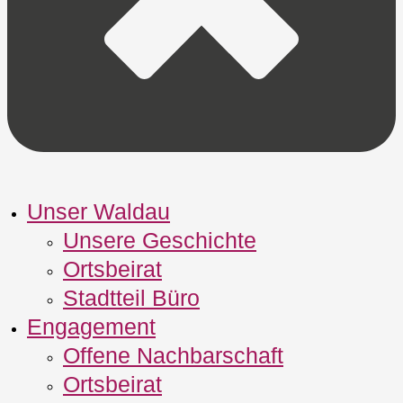
Unser Waldau
Unsere Geschichte
Ortsbeirat
Stadtteil Büro
Engagement
Offene Nachbarschaft
Ortsbeirat